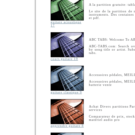
A la partition gratuite: tab
Le site de la partition de 
instruments. Des centaines 
et pdf.
guitare acoustique
17
ABC TABS: Welcome To A
ABC-TABS.com: Search over
by song title or artist. S
tabs.
cours guitare 19
Accessoires pédales, MEIL
Accessoires pédales, MEIL
batterie vente
guitare classique 9
Achat Divers partitions Pa
services
Comparateur de prix, stock
matériel audio pro
apprendre guitare 8