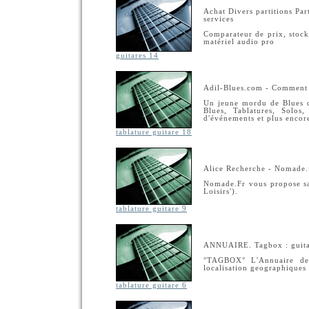
Achat Divers partitions Par
services
Comparateur de prix, stock
matériel audio pro
guitares 14
Adil-Blues.com - Comment l
Un jeune mordu de Blues q
Blues, Tablatures, Solo
d'événements et plus encore
tablature guitare 18
Alice Recherche - Nomade.fr
Nomade.Fr vous propose sa 
Loisirs').
tablature guitare 9
ANNUAIRE. Tagbox : guita
°TAGBOX° L'Annuaire de 
localisation geographiques
tablature guitare 6