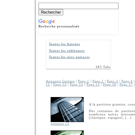
Recherche personnalisée
Toutes les Auteurs
Toutes les tablatures
Toutes les sites guitares
383 Tabs
Annuaire Guitare
|
Page 1
|
Page 2
|
Page 3
|
Page 4
12
|
Page 13
|
Page 14
|
Page 15
|
Page 16
|
Page 17
A la partition gratuite, cou
Des centaines de partitio
nombreux autres instrume
(classique, espagnol, (...)
guitares 13