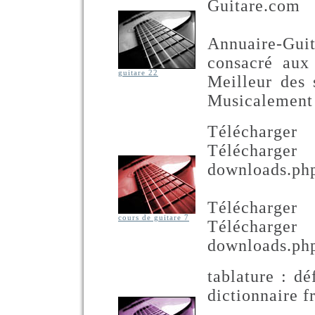
Guitare.com
Annuaire-Guit
consacré aux 
guitare 22
Meilleur des 
Musicalement 
Télécharge
Télécha
downloads.ph
Télécharge
cours de guitare 7
Télécha
downloads.ph
tablature : dé
dictionnaire 