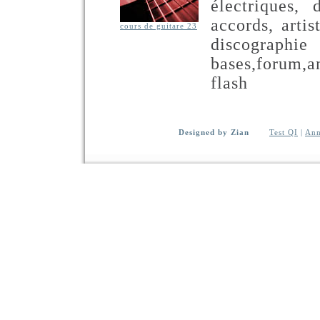
électriques, 
accords, artis
cours de guitare 23
discograph
bases,forum,a
flash
Designed by Zian
Test QI
|
Ann