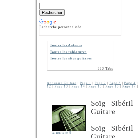
Recherche personnalisée
Toutes les Auteurs
Toutes les tablatures
Toutes les sites guitares
383 Tabs
Annuaire Guitare
|
Page 1
|
Page 2
|
Page 3
|
Page 4
12
|
Page 13
|
Page 14
|
Page 15
|
Page 16
|
Page 17
Soïg Sibéril 
Guitare
Soïg Sibéril 
la guitare 8
Guitare