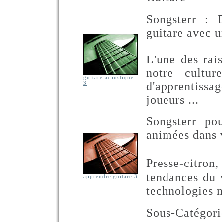
Songsterr : 
guitare avec u
L'une des rai
notre cultur
guitare acoustique
d'apprentis
3
joueurs ...
Songsterr pou
animées dans v
Presse-citro
tendances du 
apprendre guitare 3
technologies 
Sous-Catégo