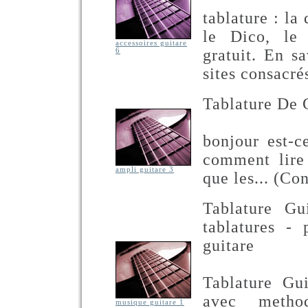
tablature : la
le Dico, le 
accessoires guitare
gratuit. En s
6
sites consacrés
Tablature De G
bonjour est-c
comment lire 
ampli guitare 3
que les... (Co
Tablature Gu
tablatures - 
guitare
Tablature Gu
avec metho
musique guitare 1