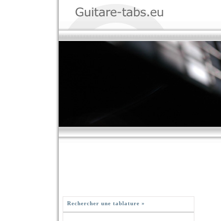
Rechercher une tablature »