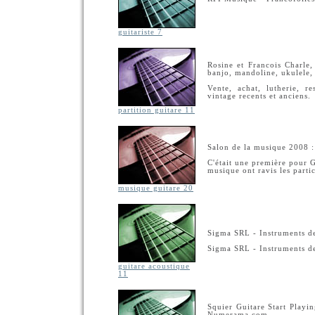
guitariste 7
Rosine et Francois Charle,
banjo, mandoline, ukulele, 
Vente, achat, lutherie, r
vintage recents et anciens.
partition guitare 11
Salon de la musique 2008 : 
C'était une première pour G
musique ont ravis les partic
musique guitare 20
Sigma SRL - Instruments de
Sigma SRL - Instruments de
guitare acoustique
11
Squier Guitare Start Playin
Numerama.com