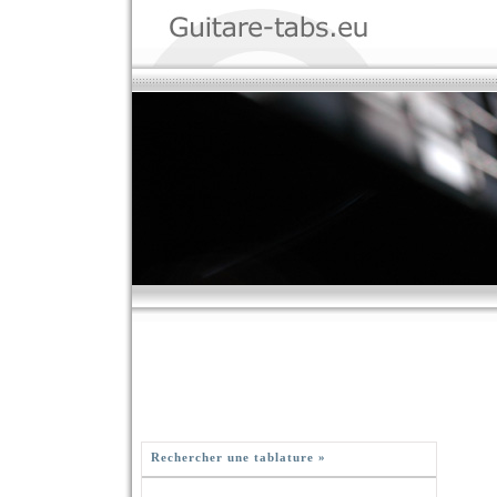
Rechercher une tablature »