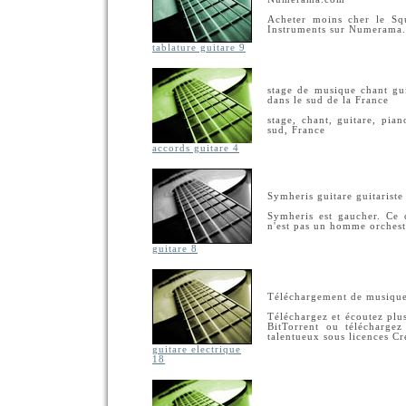
Acheter moins cher le Squ
Instruments sur Numerama
tablature guitare 9
stage de musique chant gui
dans le sud de la France
stage, chant, guitare, pian
sud, France
accords guitare 4
Symheris guitare guitarist
Symheris est gaucher. Ce d
n'est pas un homme orchest
guitare 8
Téléchargement de musique
Téléchargez et écoutez plu
BitTorrent ou téléchargez
talentueux sous licences Cr
guitare electrique
18