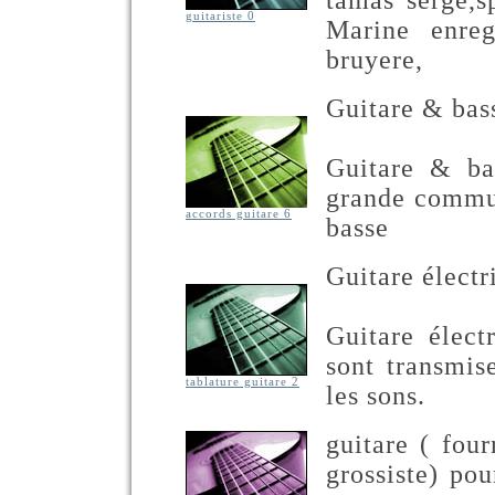
tamas serge,s
guitariste 0
Marine enreg
bruyere,
Guitare & bas
Guitare & bas
grande commun
accords guitare 6
basse
Guitare électr
Guitare élect
sont transmis
tablature guitare 2
les sons.
guitare ( four
grossiste) po