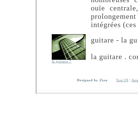
ouïe centrale
prolongement 
intégrées (ces
guitare - la g
la guitare . co
la guitare 7
Designed by Zian
Test QI
|
Ann