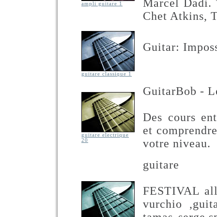
Marcel Dadi. T
ampli guitare 1
Chet Atkins,
Guitar: Impos
guitare classique 1
GuitarBob - L
Des cours ent
et comprendre 
guitare electrique
votre niveau.
20
guitare
FESTIVAL alli
vurchio ,guit