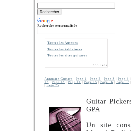
Recherche personnalisée
Toutes les Auteurs
Toutes les tablatures
Toutes les sites guitares
383 Tabs
Annuaire Guitare
|
Page 1
|
Page 2
|
Page 3
|
Page 4
12
|
Page 13
|
Page 14
|
Page 15
|
Page 16
|
Page 17
|
Page 25
Guitar Picker
GPA
Un site cons