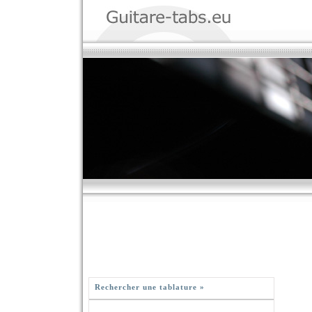
Rechercher une tablature »