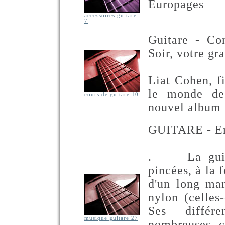
Europages
accessoires guitare
7
Guitare - Co
Soir, votre gr
Liat Cohen, f
le monde de 
cours de guitare 10
nouvel album
GUITARE - En
. La guitar
pincées, à la 
d'un long man
nylon (celles
Ses différ
musique guitare 27
nombreuses c