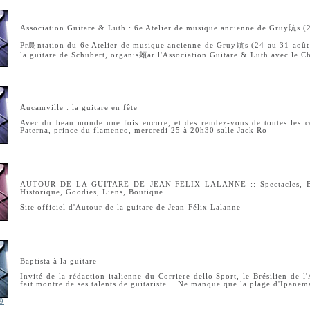
Association Guitare & Luth : 6e Atelier de musique ancienne de Gruy貥s 
Pr鳥ntation du 6e Atelier de musique ancienne de Gruy貥s (24 au 31 août
la guitare de Schubert, organis頰ar l'Association Guitare & Luth avec le
Aucamville : la guitare en fête
Avec du beau monde une fois encore, et des rendez-vous de toutes les c
Paterna, prince du flamenco, mercredi 25 à 20h30 salle Jack Ro
AUTOUR DE LA GUITARE DE JEAN-FELIX LALANNE :: Spectacles, Bille
Historique, Goodies, Liens, Boutique
Site officiel d'Autour de la guitare de Jean-Félix Lalanne
Baptista à la guitare
Invité de la rédaction italienne du Corriere dello Sport, le Brésilien de 
fait montre de ses talents de guitariste... Ne manque que la plage d'Ipanem
 9