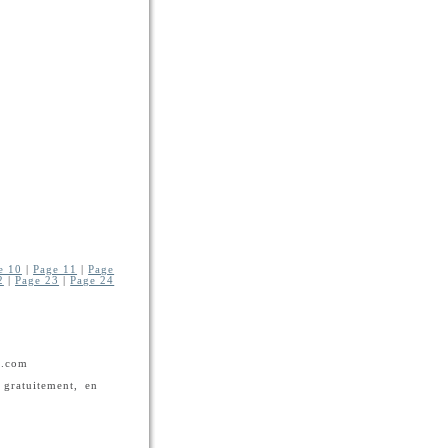
e 10
|
Page 11
|
Page
2
|
Page 23
|
Page 24
e.com
 gratuitement, en