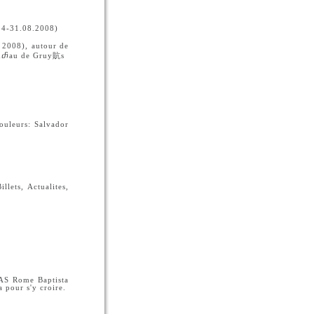
(24-31.08.2008)
 2008), autour de
 Chⴥau de Gruy貥s
ouleurs: Salvador
ts, Actualites,
l'AS Rome Baptista
a pour s'y croire.