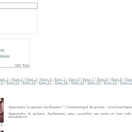
res
itares
383 Tabs
age 1
|
Page 2
|
Page 3
|
Page 4
|
Page 5
|
Page 6
|
Page 7
|
Page 8
|
Page 9
|
Pag
14
|
Page 15
|
Page 16
|
Page 17
|
Page 18
|
Page 19
|
Page 20
|
Page 21
|
Page 2
Apprendre la guitare facilement ! | Communiqué de presse - articlesenlign
Apprendre la guitare, facilement, sans connaître ses notes et tout cela
autodidacte
24