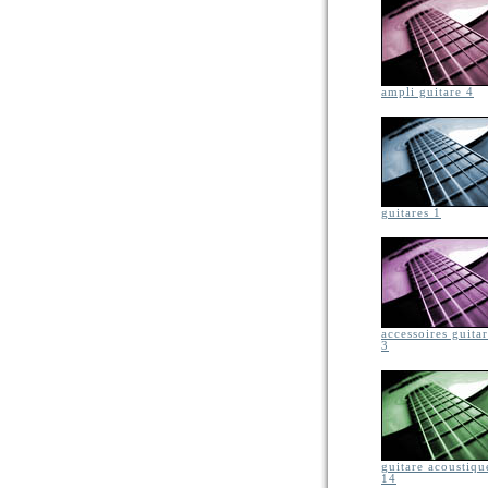
ampli guitare 4
guitares 1
accessoires guita
3
guitare acoustiqu
14