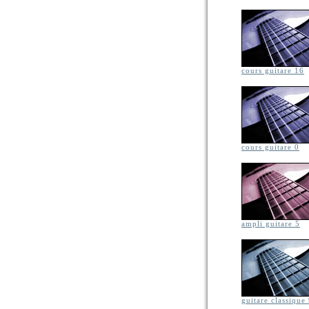
cours guitare 16
cours guitare 0
ampli guitare 5
guitare classique