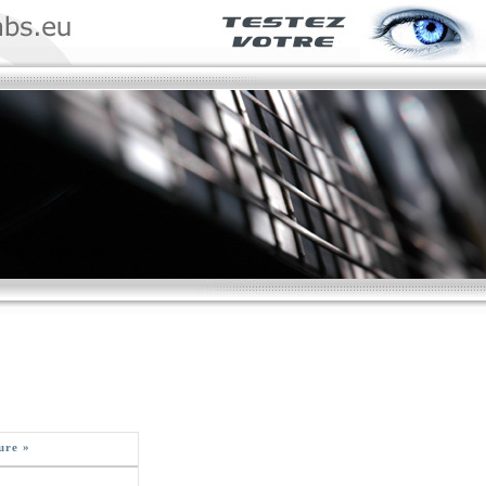
ure »