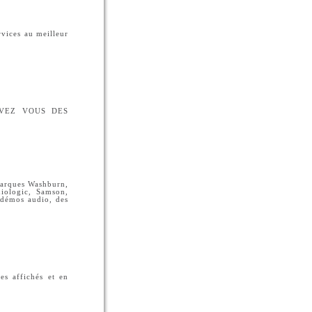
rvices au meilleur
 AVEZ VOUS DES
 marques Washburn,
iologic, Samson,
s démos audio, des
es affichés et en