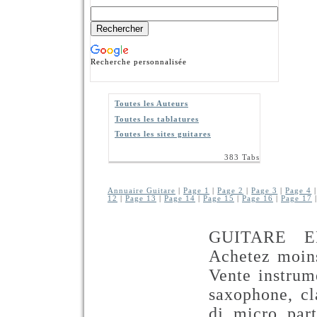
Recherche personnalisée
Toutes les Auteurs
Toutes les tablatures
Toutes les sites guitares
383 Tabs
Annuaire Guitare
|
Page 1
|
Page 2
|
Page 3
|
Page 4
12
|
Page 13
|
Page 14
|
Page 15
|
Page 16
|
Page 17
GUITARE E
Achetez moins
Vente instrum
saxophone, cla
dj, micro, part