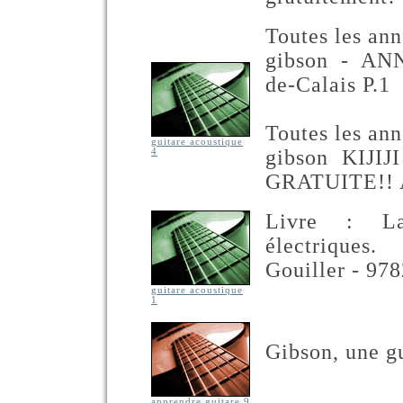
Toutes les an
gibson - A
de-Calais P.1
Toutes les an
guitare acoustique
gibson KIJ
4
GRATUITE!! A
Livre : La
électriques
Gouiller - 97
guitare acoustique
1
Gibson, une g
apprendre guitare 9