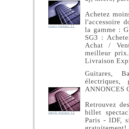
Achetez moins
l'accessoire 
cours guitare 11
la gamme :
SG3 : Achete
Achat / Ven
meilleur prix
Livraison Exp
Guitares, B
électriques, 
ANNONCES GR
Retrouvez des
billet spectac
ampli guitare 12
Paris - IDF, 
gratuitement!