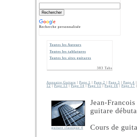
Recherche personnalisée
Toutes les Auteurs
Toutes les tablatures
Toutes les sites guitares
383 Tabs
Annuaire Guitare
|
Page 1
|
Page 2
|
Page 3
|
Page 4
12
|
Page 13
|
Page 14
|
Page 15
|
Page 16
|
Page 17
Jean-Franco
guitare débuta
Cours de guit
guitare classique 4