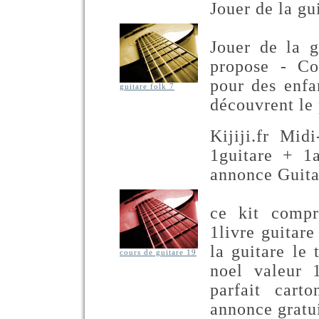
Jouer de la gu
Jouer de la 
propose - Com
pour des enfa
guitare folk 7
découvrent le 
Kijiji.fr Mid
1guitare + 1
annonce Guita
ce kit compr
1livre guitare
la guitare le
cours de guitare 19
noel valeur 
parfait cart
annonce gratui