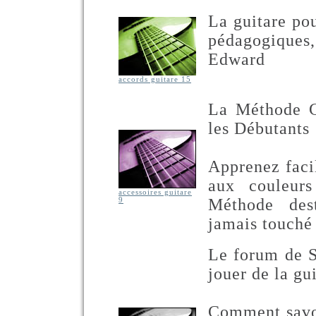
La guitare po
pédagogique
Edward
accords guitare 15
La Méthode Gu
les Débutants
Apprenez faci
aux couleur
accessoires guitare
Méthode des
9
jamais touché 
Le forum de S
jouer de la gu
Comment savoi