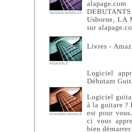
alapage.
DEBUTANTS de
partition guitare 18
Usborne, LA
sur alapage.co
Livres - Amazo
guitariste 4
Logiciel app
Débutant Guit
Logiciel guit
à la guitare ?
est pour vous.
apprendre guitare 0
ci vous appre
bien démarrer à