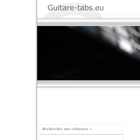
Rechercher une tablature »