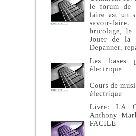
le forum de S
faire est un 
savoir-faire
guitare 11
bricolage, le
Jouer de la g
Depanner, repa
Les bases p
électrique
Cours de musiq
guitare 11
électrique
Livre: LA
Anthony Mar
FACILE