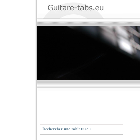
Rechercher une tablature »