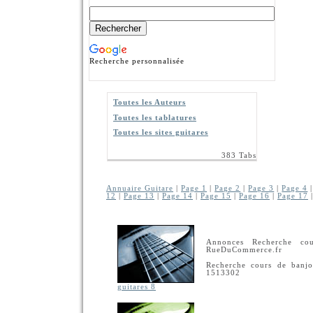
Recherche personnalisée
Toutes les Auteurs
Toutes les tablatures
Toutes les sites guitares
383 Tabs
Annuaire Guitare
|
Page 1
|
Page 2
|
Page 3
|
Page 4
12
|
Page 13
|
Page 14
|
Page 15
|
Page 16
|
Page 17
Annonces Recherche co
RueDuCommerce.fr
Recherche cours de banjo
1513302
guitares 8