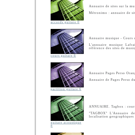
Annuaire de sites sur la m
Métronimo : annuaire de si
accords guitare 0
Annuaire musique - Cours d
L'annuaire musique Lafra
référence des sites de musi
cours guitare 6
Annuaire Pages Perso Oran
Annuaire de Pages Perso du
partition guitare 6
ANNUAIRE. Tagbox : cours 
°TAGBOX° L'Annuaire de 
localisation geographiques
guitare acoustique
8