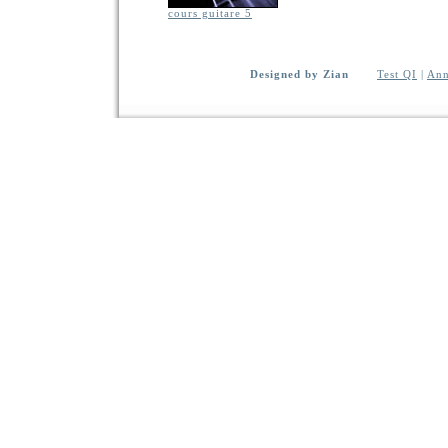
cours guitare 5
Designed by Zian
Test QI
|
Ann