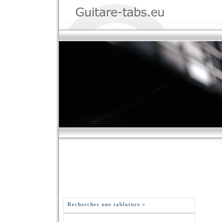
Rechercher une tablature »