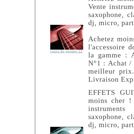
Vente instrum
saxophone, cla
dj, micro, part
Achetez moins
l'accessoire 
cours de guitare 22
la gamme : A
N°1 : Achat /
meilleur prix
Livraison Exp
EFFETS GUI
moins cher !
instruments 
saxophone, cla
dj, micro, part