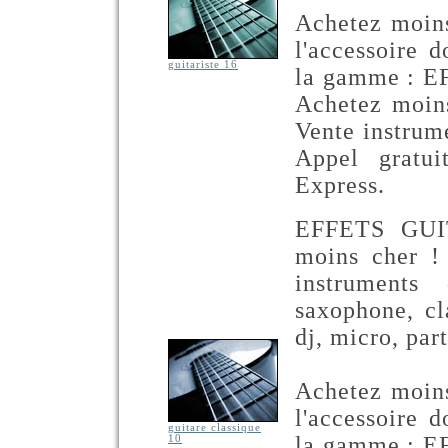
Achetez moins
l'accessoire 
guitariste 16
la gamme : 
Achetez moins
Vente instrum
Appel gratu
Express.
EFFETS GUI
moins cher !
instruments 
saxophone, cla
dj, micro, part
Achetez moins
l'accessoire 
guitare classique
la gamme : 
10