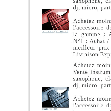
saxophone, cla
dj, micro, part
Achetez moins
l'accessoire 
cours de guitare 20
la gamme : A
N°1 : Achat /
meilleur prix
Livraison Exp
Achetez moins
Vente instrum
saxophone, cla
dj, micro, part
Achetez moins
l'accessoire 
guitares 20