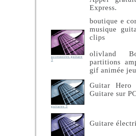
Express.
boutique e co
musique guita
clips
olivland B
accessoires guitare
partitions am
3
gif animée je
Guitar Hero
Guitare sur PC
guitares 3
Guitare élect