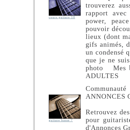
trouverez aus
rapport avec 
cours guitare 10
power, peace
pouvoir découv
lieux (dont ma
gifs animés, 
un condensé qu
que je ne sui
photo Mes 
ADULTES
Communauté
ANNONCES GR
Retrouvez des
pour guitarist
guitare basse 7
d'Annonces Gr