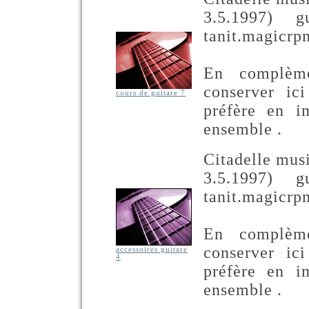
3.5.1997) g
tanit.magicr
En complème
conserver ic
cours de guitare 7
préfère en i
ensemble .
Citadelle mus
3.5.1997) g
tanit.magicr
En complème
conserver ic
accessoires guitare
4
préfère en i
ensemble .