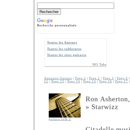
Recherche personnalisée
Toutes les Auteurs
Toutes les tablatures
Toutes les sites guitares
383 Tabs
Annuaire Guitare
|
Page 1
|
Page 2
|
Page 3
|
Page 4
12
|
Page 13
|
Page 14
|
Page 15
|
Page 16
|
Page 17
Ron Asherton,
» Starwizz
guitare folk 2
Citadelle mus