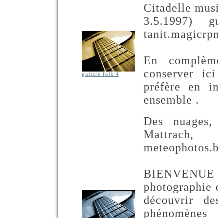
Citadelle mus
3.5.1997) g
tanit.magicr
En complème
conserver ic
guitare folk 4
préfère en i
ensemble .
Des nuages, 
Mattrach,
meteophotos.
BIENVENUE s
photographie 
découvrir d
phénomène