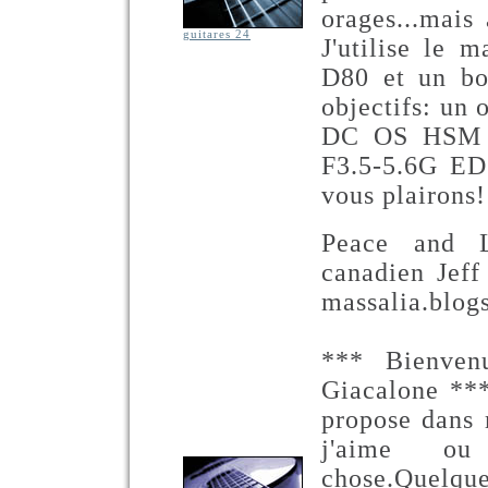
orages...mais
guitares 24
J'utilise le 
D80 et un bo
objectifs: un
DC OS HSM e
F3.5-5.6G ED 
vous plairons
Peace and L
canadien Jeff
massalia.blog
*** Bienven
Giacalone **
propose dans 
j'aime ou
chose.Quelque