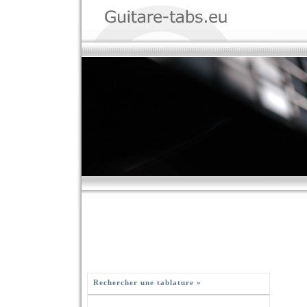
Rechercher une tablature »