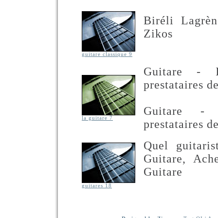
Biréli Lagrèn
Zikos
guitare classique 9
Guitare - I
prestataires d
Guitare - I
la guitare 7
prestataires d
Quel guitari
Guitare, Ache
Guitare
guitares 18