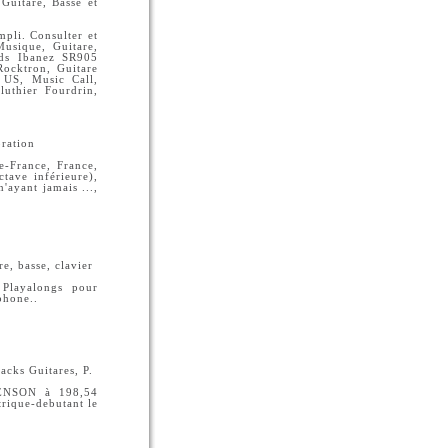
Guitare, Basse et
pli. Consulter et
usique, Guitare,
Vds Ibanez SR905
Rocktron, Guitare
 US, Music Call,
luthier Fourdrin,
bration
-France, France,
tave inférieure),
'ayant jamais ...,
e, basse, clavier
 Playalongs pour
phone..
acks Guitares, P.
 TENSON à 198,54
trique-debutant le