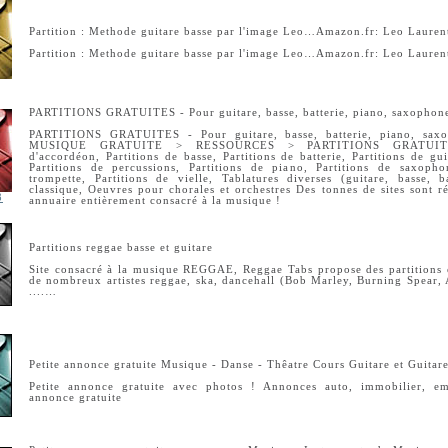
Partition : Methode guitare basse par l'image Leo…Amazon.fr: Leo Laurent
Partition : Methode guitare basse par l'image Leo…Amazon.fr: Leo Laurent
PARTITIONS GRATUITES - Pour guitare, basse, batterie, piano, saxophone,
PARTITIONS GRATUITES - Pour guitare, basse, batterie, piano, saxop
MUSIQUE GRATUITE > RESSOURCES > PARTITIONS GRATUITES
d'accordéon, Partitions de basse, Partitions de batterie, Partitions de gui
Partitions de percussions, Partitions de piano, Partitions de saxopho
trompette, Partitions de vielle, Tablatures diverses (guitare, basse, b
classique, Oeuvres pour chorales et orchestres Des tonnes de sites sont r
8
annuaire entièrement consacré à la musique !
Partitions reggae basse et guitare
Site consacré à la musique REGGAE, Reggae Tabs propose des partitions e
de nombreux artistes reggae, ska, dancehall (Bob Marley, Burning Spear, 
....…
Petite annonce gratuite Musique - Danse - Thêatre Cours Guitare et Guitar
Petite annonce gratuite avec photos ! Annonces auto, immobilier, em
annonce gratuite