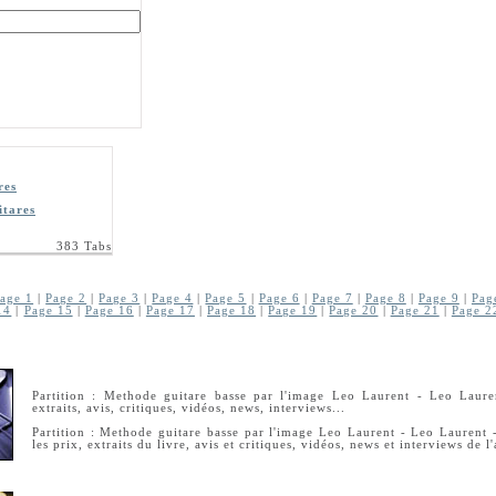
res
itares
383 Tabs
age 1
|
Page 2
|
Page 3
|
Page 4
|
Page 5
|
Page 6
|
Page 7
|
Page 8
|
Page 9
|
Pag
14
|
Page 15
|
Page 16
|
Page 17
|
Page 18
|
Page 19
|
Page 20
|
Page 21
|
Page 2
Partition : Methode guitare basse par l'image Leo Laurent - Leo Lauren
extraits, avis, critiques, vidéos, news, interviews...
Partition : Methode guitare basse par l'image Leo Laurent - Leo Laurent 
les prix, extraits du livre, avis et critiques, vidéos, news et interviews de l'