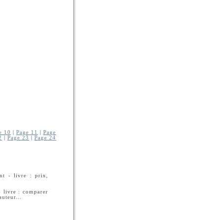
e 10
|
Page 11
|
Page
2
|
Page 23
|
Page 24
t - livre : prix,
- livre : comparer
auteur...