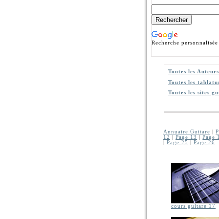
Recherche personnalisée
Toutes les Auteurs
Toutes les tablatu
Toutes les sites gu
Annuaire Guitare
|
P
12
|
Page 13
|
Page 
|
Page 25
|
Page 26
cours guitare 17