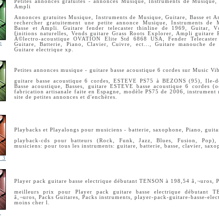
Petites annonces gratuites - annonces Musique, Instruments de Musique, 
Ampli
Annonces gratuites Musique, Instruments de Musique, Guitare, Basse et Am
rechercher gratuitement une petite annonce Musique, Instruments de M
Basse et Ampli. Guitare fender telecaster thinline de 1969, Guitar, 
finitions naturelles, Vends guitare Grass Roots Explorer, Ampli guitare 
Ã©lectro-acoustique OVATION Elite Std 6868 USA, Fender Telecaster
e
Guitare, Batterie, Piano, Clavier, Cuivre, ect..., Guitare manouche de 
Guitare electrique xp.
Petites annonces musique - guitare basse acoustique 6 cordes sur Music Vi
guitare basse acoustique 6 cordes, ESTEVE PS75 à BEZONS (95), Ile-de
Basse acoustique, Basses, guitare ESTEVE basse acoustique 6 cordes (oc
fabrication artisanale faite en Espagne, modèle PS75 de 2006, instrument n
site de petites annonces et d'enchères.
Playbacks et Playalongs pour musiciens - batterie, saxophone, Piano, guitar
playback-cds pour batteurs (Rock, Funk, Jazz, Blues, Fusion, Pop),
musiciens: pour tous les instruments: guitare, batterie, basse, clavier, saxo
e 3
Player pack guitare basse electrique débutant TENSON à 198,54 â‚¬uros, P
meilleurs prix pour Player pack guitare basse electrique débutant
â‚¬uros, Packs Guitares, Packs instruments, player-pack-guitare-basse-elec
moins cher l.
3