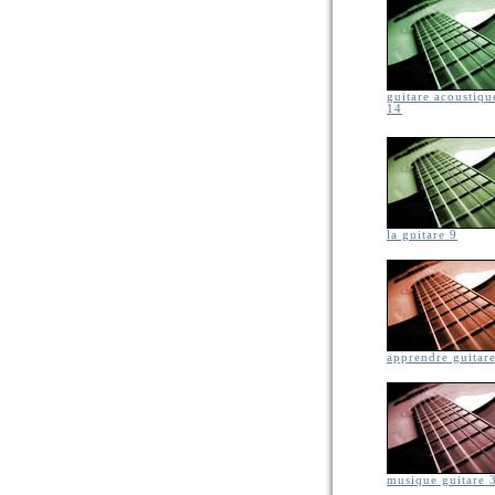
guitare acoustiqu
14
la guitare 9
apprendre guitar
musique guitare 