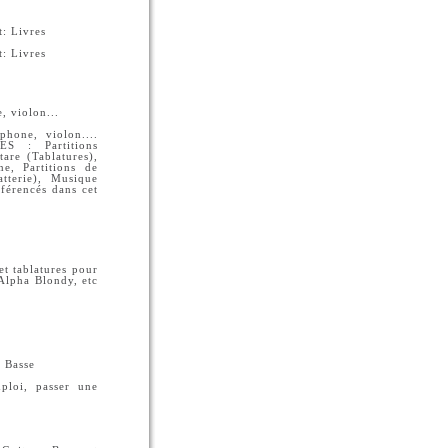
: Livres
: Livres
 violon...
hone, violon....
 : Partitions
tare (Tablatures),
ne, Partitions de
atterie), Musique
éférencés dans cet
t tablatures pour
Alpha Blondy, etc
e Basse
ploi, passer une