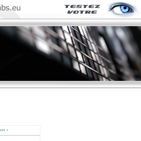
ure »