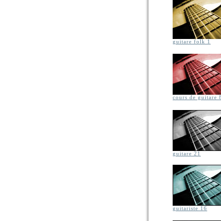
guitare folk 1
cours de guitare 
guitare 21
guitariste 16