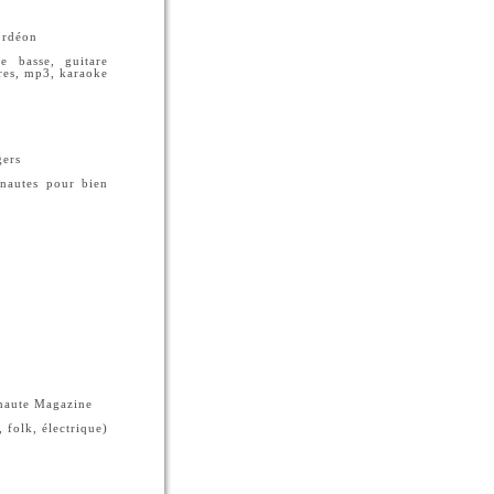
ordéon
e basse, guitare
ures, mp3, karaoke
gers
rnautes pour bien
rnaute Magazine
 folk, électrique)