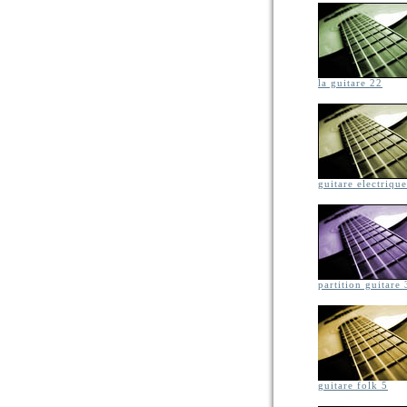
la guitare 22
guitare electriqu
partition guitare 
guitare folk 5