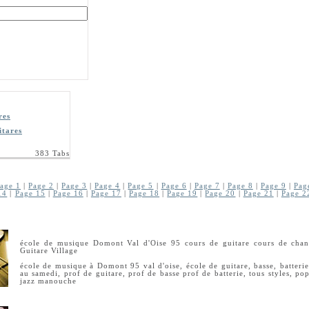
res
itares
383 Tabs
age 1
|
Page 2
|
Page 3
|
Page 4
|
Page 5
|
Page 6
|
Page 7
|
Page 8
|
Page 9
|
Pag
14
|
Page 15
|
Page 16
|
Page 17
|
Page 18
|
Page 19
|
Page 20
|
Page 21
|
Page 2
école de musique Domont Val d'Oise 95 cours de guitare cours de chant
Guitare Village
école de musique à Domont 95 val d'oise, école de guitare, basse, batteri
au samedi, prof de guitare, prof de basse prof de batterie, tous styles, po
jazz manouche