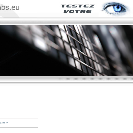
ure »