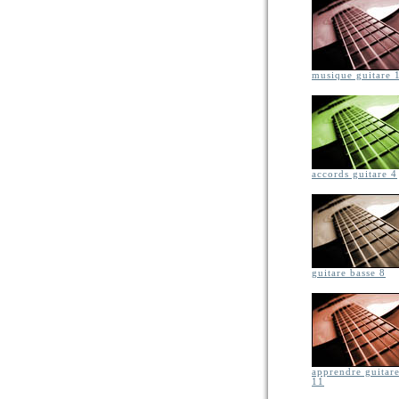
musique guitare 
accords guitare 4
guitare basse 8
apprendre guitar
11