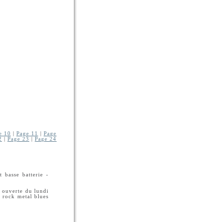
e 10
|
Page 11
|
Page
2
|
Page 23
|
Page 24
 basse batterie -
e ouverte du lundi
p rock metal blues