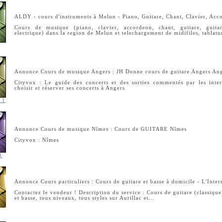
ALDY - cours d'instruments à Melun - Piano, Guitare, Chant, Clavier, Acc
Cours de musique (piano, clavier, accordeon, chant, guitare, guitar
electrique) dans la region de Melun et telechargement de midifiles, tablat
Annonce Cours de musique Angers : JH Donne cours de guitare Angers An
Cityvox : Le guide des concerts et des sorties commentés par les inte
choisir et réserver ses concerts à Angers
e 1
Annonce Cours de musique Nîmes : Cours de GUITARE Nîmes
Cityvox : Nîmes
3
Annonce Cours particuliers : Cours de guitare et basse à domicile - L'Inte
Contactez le vendeur ! Description du service : Cours de guitare (classique,
et basse, tous niveaux, tous styles sur Aurillac et...