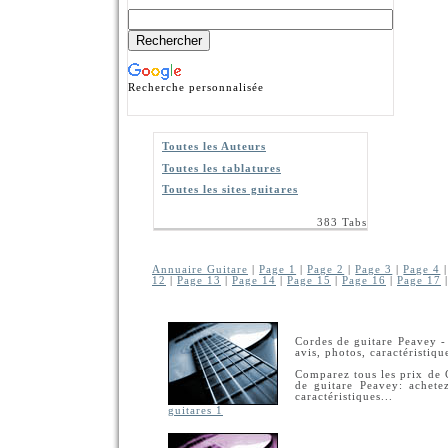
Recherche personnalisée
Toutes les Auteurs
Toutes les tablatures
Toutes les sites guitares
383 Tabs
Annuaire Guitare
|
Page 1
|
Page 2
|
Page 3
|
Page 4
12
|
Page 13
|
Page 14
|
Page 15
|
Page 16
|
Page 17
Cordes de guitare Peavey -
avis, photos, caractéristique
Comparez tous les prix de 
de guitare Peavey: achete
caractéristiques...
guitares 1