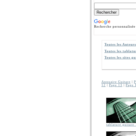
Recherche personnalisée
Toutes les Auteurs
Toutes les tablatu
Toutes les sites gu
Annuaire Guitare
|
P
12
|
Page 13
|
Page 
tablature guitare 