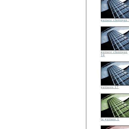
guitare classique
guitare classique
14
guitares 17
la guitare 1