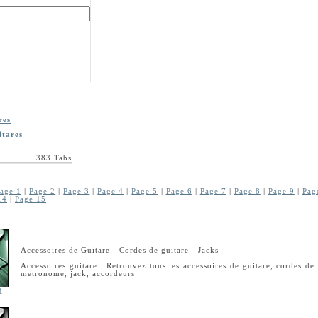
res
itares
383 Tabs
age 1
|
Page 2
|
Page 3
|
Page 4
|
Page 5
|
Page 6
|
Page 7
|
Page 8
|
Page 9
|
Pag
14
|
Page 15
Accessoires de Guitare - Cordes de guitare - Jacks
Accessoires guitare : Retrouvez tous les accessoires de guitare, cordes de 
metronome, jack, accordeurs
1