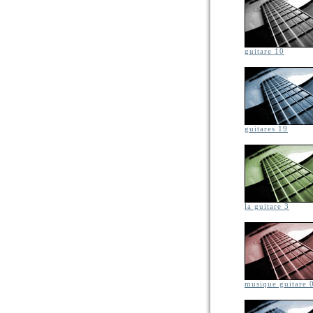
guitare 10
guitares 19
la guitare 3
musique guitare 